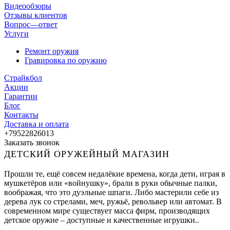
Видеообзоры
Отзывы клиентов
Вопрос—ответ
Услуги
Ремонт оружия
Гравировка по оружию
Страйкбол
Акции
Гарантии
Блог
Контакты
Доставка и оплата
+79522826013
Заказать звонок
ДЕТСКИЙ ОРУЖЕЙНЫЙ МАГАЗИН
Прошли те, ещё совсем недалёкие времена, когда дети, играя в
мушкетёров или «войнушку», брали в руки обычные палки,
воображая, что это дуэльные шпаги. Либо мастерили себе из
дерева лук со стрелами, меч, ружьё, револьвер или автомат. В
современном мире существует масса фирм, производящих
детское оружие – доступные и качественные игрушки..