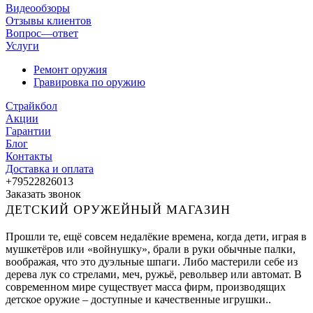
Видеообзоры
Отзывы клиентов
Вопрос—ответ
Услуги
Ремонт оружия
Гравировка по оружию
Страйкбол
Акции
Гарантии
Блог
Контакты
Доставка и оплата
+79522826013
Заказать звонок
ДЕТСКИЙ ОРУЖЕЙНЫЙ МАГАЗИН
Прошли те, ещё совсем недалёкие времена, когда дети, играя в
мушкетёров или «войнушку», брали в руки обычные палки,
воображая, что это дуэльные шпаги. Либо мастерили себе из
дерева лук со стрелами, меч, ружьё, револьвер или автомат. В
современном мире существует масса фирм, производящих
детское оружие – доступные и качественные игрушки..