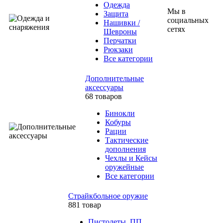
Одежда
Мы в
Защита
социальных
Нашивки /
сетях
Шевроны
Перчатки
Рюкзаки
Все категории
Дополнительные
аксессуары
68 товаров
Бинокли
Кобуры
Рации
Тактические
дополнения
Чехлы и Кейсы
оружейные
Все категории
Страйкбольное оружие
881 товар
Пистолеты, ПП