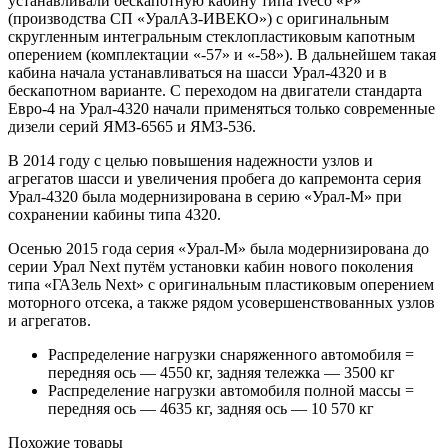
устанавливали бескапотную кабину типа Iveco «P»
(производства СП «УралАЗ-ИВЕКО») с оригинальным
скругленным интегральным стеклопластиковым капотным
оперением (комплектации «-57» и «-58»). В дальнейшем такая
кабина начала устанавливаться на шасси Урал-4320 и в
бескапотном варианте. С переходом на двигатели стандарта
Евро-4 на Урал-4320 начали применяться только современные
дизели серий ЯМЗ-6565 и ЯМЗ-536.
В 2014 году с целью повышения надежности узлов и
агрегатов шасси и увеличения пробега до капремонта серия
Урал-4320 была модернизирована в серию «Урал-М» при
сохранении кабины типа 4320.
Осенью 2015 года серия «Урал-М» была модернизирована до
серии Урал Next путём установки кабин нового поколения
типа «ГАЗель Next» с оригинальным пластиковым оперением
моторного отсека, а также рядом усовершенствованных узлов
и агрегатов.
Распределение нагрузки снаряженного автомобиля =
передняя ось — 4550 кг, задняя тележка — 3500 кг
Распределение нагрузки автомобиля полной массы =
передняя ось — 4635 кг, задняя ось — 10 570 кг
Похожие товары