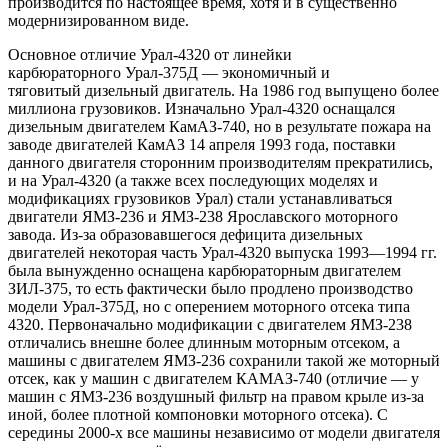
производится по настоящее время, хотя и в существенно
модернизированном виде.
Основное отличие Урал-4320 от линейки
карбюраторного Урал-375Д — экономичный и
тяговитый дизельный двигатель. На 1986 год выпущено более
миллиона грузовиков. Изначально Урал-4320 оснащался
дизельным двигателем КамАЗ-740, но в результате пожара на
заводе двигателей КамАЗ 14 апреля 1993 года, поставки
данного двигателя сторонним производителям прекратились,
и на Урал-4320 (а также всех последующих моделях и
модификациях грузовиков Урал) стали устанавливаться
двигатели ЯМЗ-236 и ЯМЗ-238 Ярославского моторного
завода. Из-за образовавшегося дефицита дизельных
двигателей некоторая часть Урал-4320 выпуска 1993—1994 гг.
была вынужденно оснащена карбюраторным двигателем
ЗИЛ-375, то есть фактически было продлено производство
модели Урал-375Д, но с оперением моторного отсека типа
4320. Первоначально модификации с двигателем ЯМЗ-238
отличались внешне более длинным моторным отсеком, а
машины с двигателем ЯМЗ-236 сохранили такой же моторный
отсек, как у машин с двигателем КАМАЗ-740 (отличие — у
машин с ЯМЗ-236 воздушный фильтр на правом крыле из-за
иной, более плотной компоновки моторного отсека). С
середины 2000-х все машины независимо от модели двигателя