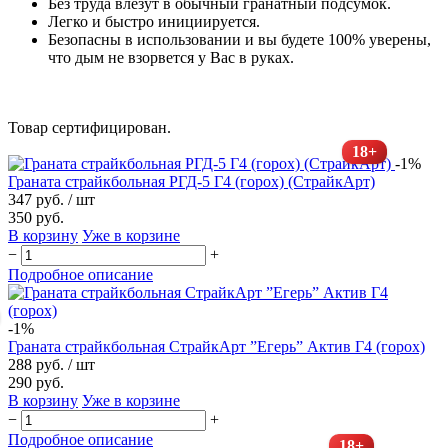
Без труда влезут в обычный гранатный подсумок.
Легко и быстро инициируется.
Безопасны в использовании и вы будете 100% уверены,
что дым не взорвется у Вас в руках.
Товар сертифицирован.
18+
-1%
Граната страйкбольная РГД-5 Г4 (горох) (СтрайкАрт)
347 руб.
/ шт
350 руб.
В корзину
Уже в корзине
−
+
Подробное описание
-1%
Граната страйкбольная СтрайкАрт ”Егерь” Актив Г4 (горох)
288 руб.
/ шт
290 руб.
В корзину
Уже в корзине
−
+
Подробное описание
18+