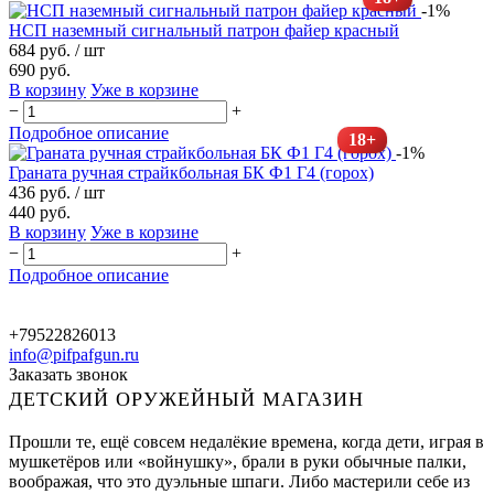
-1%
НСП наземный сигнальный патрон файер красный
684 руб.
/ шт
690 руб.
В корзину
Уже в корзине
−
+
Подробное описание
18+
-1%
Граната ручная страйкбольная БК Ф1 Г4 (горох)
436 руб.
/ шт
440 руб.
В корзину
Уже в корзине
−
+
Подробное описание
+79522826013
info@pifpafgun.ru
Заказать звонок
ДЕТСКИЙ ОРУЖЕЙНЫЙ МАГАЗИН
Прошли те, ещё совсем недалёкие времена, когда дети, играя в
мушкетёров или «войнушку», брали в руки обычные палки,
воображая, что это дуэльные шпаги. Либо мастерили себе из