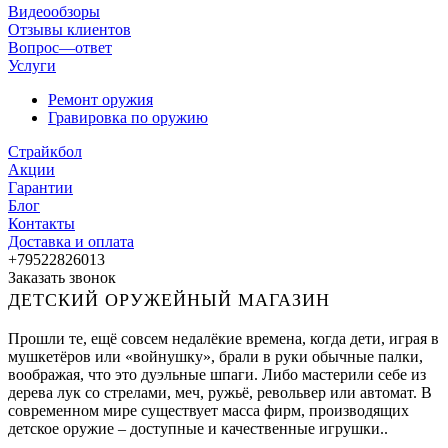
Видеообзоры
Отзывы клиентов
Вопрос—ответ
Услуги
Ремонт оружия
Гравировка по оружию
Страйкбол
Акции
Гарантии
Блог
Контакты
Доставка и оплата
+79522826013
Заказать звонок
ДЕТСКИЙ ОРУЖЕЙНЫЙ МАГАЗИН
Прошли те, ещё совсем недалёкие времена, когда дети, играя в
мушкетёров или «войнушку», брали в руки обычные палки,
воображая, что это дуэльные шпаги. Либо мастерили себе из
дерева лук со стрелами, меч, ружьё, револьвер или автомат. В
современном мире существует масса фирм, производящих
детское оружие – доступные и качественные игрушки..