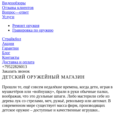
Видеообзоры
Отзывы клиентов
Вопрос—ответ
Услуги
Ремонт оружия
Гравировка по оружию
Страйкбол
Акции
Гарантии
Блог
Контакты
Доставка и оплата
+79522826013
Заказать звонок
ДЕТСКИЙ ОРУЖЕЙНЫЙ МАГАЗИН
Прошли те, ещё совсем недалёкие времена, когда дети, играя в
мушкетёров или «войнушку», брали в руки обычные палки,
воображая, что это дуэльные шпаги. Либо мастерили себе из
дерева лук со стрелами, меч, ружьё, револьвер или автомат. В
современном мире существует масса фирм, производящих
детское оружие – доступные и качественные игрушки..