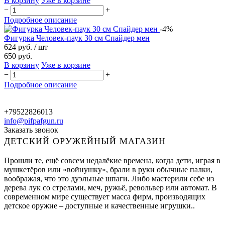
В корзину
Уже в корзине
−
+
Подробное описание
-4%
Фигурка Человек-паук 30 см Спайдер мен
624 руб.
/ шт
650 руб.
В корзину
Уже в корзине
−
+
Подробное описание
+79522826013
info@pifpafgun.ru
Заказать звонок
ДЕТСКИЙ ОРУЖЕЙНЫЙ МАГАЗИН
Прошли те, ещё совсем недалёкие времена, когда дети, играя в
мушкетёров или «войнушку», брали в руки обычные палки,
воображая, что это дуэльные шпаги. Либо мастерили себе из
дерева лук со стрелами, меч, ружьё, револьвер или автомат. В
современном мире существует масса фирм, производящих
детское оружие – доступные и качественные игрушки..