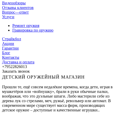
Видеообзоры
Отзывы клиентов
Вопрос—ответ
Услуги
Ремонт оружия
Гравировка по оружию
Страйкбол
Акции
Гарантии
Блог
Контакты
Доставка и оплата
+79522826013
Заказать звонок
ДЕТСКИЙ ОРУЖЕЙНЫЙ МАГАЗИН
Прошли те, ещё совсем недалёкие времена, когда дети, играя в
мушкетёров или «войнушку», брали в руки обычные палки,
воображая, что это дуэльные шпаги. Либо мастерили себе из
дерева лук со стрелами, меч, ружьё, револьвер или автомат. В
современном мире существует масса фирм, производящих
детское оружие – доступные и качественные игрушки..