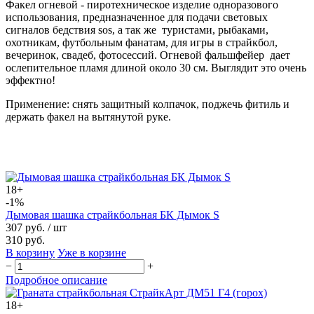
Факел огневой - пиротехническое изделие одноразового
использования, предназначенное для подачи световых
сигналов бедствия sos, а так же туристами, рыбаками,
охотникам, футбольным фанатам, для игры в страйкбол,
вечеринок, свадеб, фотосессий. Огневой фальшфейер дает
ослепительное пламя длиной около 30 см. Выглядит это очень
эффектно!
Применение: снять защитный колпачок, поджечь фитиль и
держать факел на вытянутой руке.
18+
-1%
Дымовая шашка страйкбольная БК Дымок S
307 руб.
/ шт
310 руб.
В корзину
Уже в корзине
−
+
Подробное описание
18+