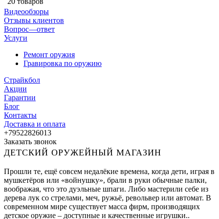
20 товаров
Видеообзоры
Отзывы клиентов
Вопрос—ответ
Услуги
Ремонт оружия
Гравировка по оружию
Страйкбол
Акции
Гарантии
Блог
Контакты
Доставка и оплата
+79522826013
Заказать звонок
ДЕТСКИЙ ОРУЖЕЙНЫЙ МАГАЗИН
Прошли те, ещё совсем недалёкие времена, когда дети, играя в
мушкетёров или «войнушку», брали в руки обычные палки,
воображая, что это дуэльные шпаги. Либо мастерили себе из
дерева лук со стрелами, меч, ружьё, револьвер или автомат. В
современном мире существует масса фирм, производящих
детское оружие – доступные и качественные игрушки..