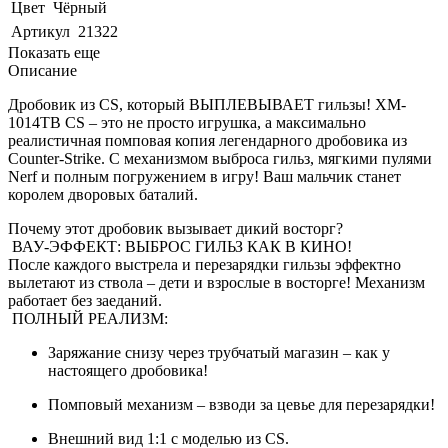
Цвет
Чёрный
Артикул
21322
Показать еще
Описание
Дробовик из CS, который ВЫПЛЕВЫВАЕТ гильзы! XM-
1014TB CS – это не просто игрушка, а максимально
реалистичная помповая копия легендарного дробовика из
Counter-Strike. С механизмом выброса гильз, мягкими пулями
Nerf и полным погружением в игру! Ваш мальчик станет
королем дворовых баталий.
Почему этот дробовик вызывает дикий восторг?
ВАУ-ЭФФЕКТ: ВЫБРОС ГИЛЬЗ КАК В КИНО!
После каждого выстрела и перезарядки гильзы эффектно
вылетают из ствола – дети и взрослые в восторге! Механизм
работает без заеданий.
ПОЛНЫЙ РЕАЛИЗМ:
Заряжание снизу через трубчатый магазин – как у
настоящего дробовика!
Помповый механизм – взводи за цевье для перезарядки!
Внешний вид 1:1 с моделью из CS.