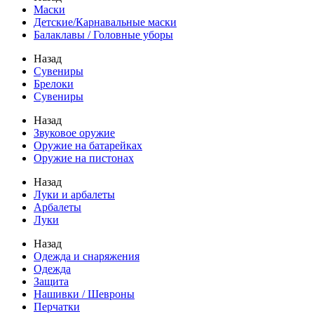
Маски
Детские/Карнавальные маски
Балаклавы / Головные уборы
Назад
Сувениры
Брелоки
Сувениры
Назад
Звуковое оружие
Оружие на батарейках
Оружие на пистонах
Назад
Луки и арбалеты
Арбалеты
Луки
Назад
Одежда и снаряжения
Одежда
Защита
Нашивки / Шевроны
Перчатки