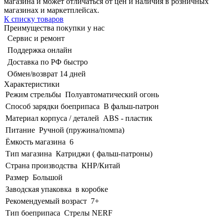
магазина и может отличаться от цен и наличия в розничных
магазинах и маркетплейсах.
К списку товаров
Преимущества покупки у нас
Сервис и ремонт
Поддержка онлайн
Доставка по РФ быстро
Обмен/возврат 14 дней
Характеристики
Режим стрельбы
Полуавтоматический огонь
Способ зарядки боеприпаса
В фальш-патрон
Материал корпуса / деталей
ABS - пластик
Питание
Ручной (пружина/помпа)
Ёмкость магазина
6
Тип магазина
Катриджи ( фальш-патроны)
Страна производства
КНР/Китай
Размер
Большой
Заводская упаковка
в коробке
Рекомендуемый возраст
7+
Тип боеприпаса
Стрелы NERF