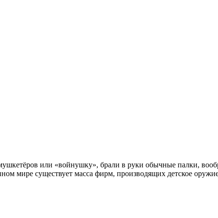
в мушкетёров или «войнушку», брали в руки обычные палки, вооб
менном мире существует масса фирм, производящих детское оружи