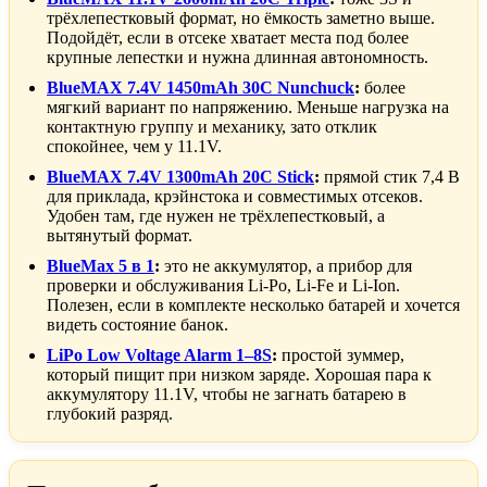
трёхлепестковый формат, но ёмкость заметно выше.
Подойдёт, если в отсеке хватает места под более
крупные лепестки и нужна длинная автономность.
BlueMAX 7.4V 1450mAh 30C Nunchuck
:
более
мягкий вариант по напряжению. Меньше нагрузка на
контактную группу и механику, зато отклик
спокойнее, чем у 11.1V.
BlueMAX 7.4V 1300mAh 20C Stick
:
прямой стик 7,4 В
для приклада, крэйнстока и совместимых отсеков.
Удобен там, где нужен не трёхлепестковый, а
вытянутый формат.
BlueMax 5 в 1
:
это не аккумулятор, а прибор для
проверки и обслуживания Li-Po, Li-Fe и Li-Ion.
Полезен, если в комплекте несколько батарей и хочется
видеть состояние банок.
LiPo Low Voltage Alarm 1–8S
:
простой зуммер,
который пищит при низком заряде. Хорошая пара к
аккумулятору 11.1V, чтобы не загнать батарею в
глубокий разряд.