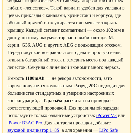
Формат
Triple
означает, что аккумулятор состоит из трёх
гибких «лепестков». Такой вариант удобен для укладки в
цевьё, приклады с каналами, крэйнстоки и корпуса, где
обычный прямой стик упирается или мешает закрыть
крышку. Каждый сегмент компактный — около
102 мм
в
длину, поэтому аккумулятор часто выбирают для М-
серии, G36, AUG и других AEG с подходящим отсеком.
Перед покупкой всё равно стоит сделать простую вещь:
открыть батарейный отсек и замерить место под каждый
лепесток. Секунда с линейкой экономит много нервов.
Ёмкость
1100mAh
— не рекорд автономности, зато
корпус получается компактным. Разряд
20C
подходит для
большинства стандартных и умеренно настроенных
конфигураций, а
Т-разъём
рассчитан на приводы с
соответствующей проводкой. Для правильной зарядки
используйте только балансные устройства:
iPower V3
или
iPower B3AC Pro
. Для контроля просадки добавьте
звуковой индикатор 1–8S
, а для хранения —
LiPo Safe