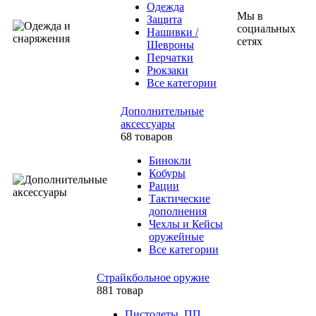
Одежда
Мы в
Защита
социальных
Нашивки /
сетях
Шевроны
Перчатки
Рюкзаки
Все категории
Дополнительные
аксессуары
68 товаров
Бинокли
Кобуры
Рации
Тактические
дополнения
Чехлы и Кейсы
оружейные
Все категории
Страйкбольное оружие
881 товар
Пистолеты, ПП