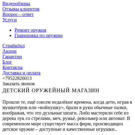
Видеообзоры
Отзывы клиентов
Вопрос—ответ
Услуги
Ремонт оружия
Гравировка по оружию
Страйкбол
Акции
Гарантии
Блог
Контакты
Доставка и оплата
+79522826013
Заказать звонок
ДЕТСКИЙ ОРУЖЕЙНЫЙ МАГАЗИН
Прошли те, ещё совсем недалёкие времена, когда дети, играя в
мушкетёров или «войнушку», брали в руки обычные палки,
воображая, что это дуэльные шпаги. Либо мастерили себе из
дерева лук со стрелами, меч, ружьё, револьвер или автомат. В
современном мире существует масса фирм, производящих
детское оружие – доступные и качественные игрушки..