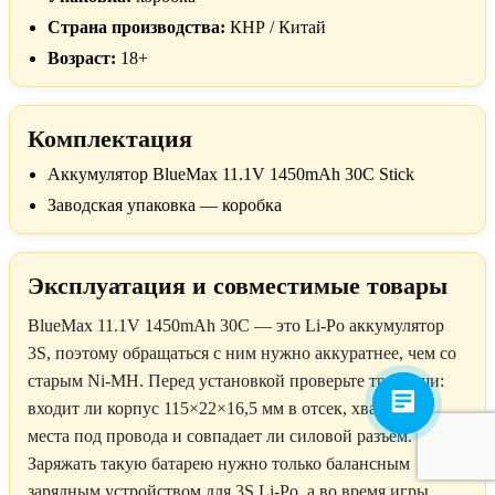
Страна производства:
КНР / Китай
Возраст:
18+
Комплектация
Аккумулятор BlueMax 11.1V 1450mAh 30C Stick
Заводская упаковка — коробка
Эксплуатация и совместимые товары
BlueMax 11.1V 1450mAh 30C — это Li-Po аккумулятор
3S, поэтому обращаться с ним нужно аккуратнее, чем со
старым Ni-MH. Перед установкой проверьте три вещи:
входит ли корпус 115×22×16,5 мм в отсек, хватает ли
места под провода и совпадает ли силовой разъём.
Заряжать такую батарею нужно только балансным
зарядным устройством для 3S Li-Po, а во время игры