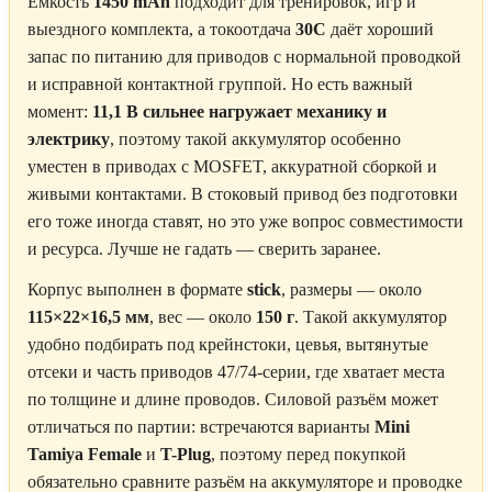
Ёмкость
1450 mAh
подходит для тренировок, игр и
выездного комплекта, а токоотдача
30C
даёт хороший
запас по питанию для приводов с нормальной проводкой
и исправной контактной группой. Но есть важный
момент:
11,1 В сильнее нагружает механику и
электрику
, поэтому такой аккумулятор особенно
уместен в приводах с MOSFET, аккуратной сборкой и
живыми контактами. В стоковый привод без подготовки
его тоже иногда ставят, но это уже вопрос совместимости
и ресурса. Лучше не гадать — сверить заранее.
Корпус выполнен в формате
stick
, размеры — около
115×22×16,5 мм
, вес — около
150 г
. Такой аккумулятор
удобно подбирать под крейнстоки, цевья, вытянутые
отсеки и часть приводов 47/74-серии, где хватает места
по толщине и длине проводов. Силовой разъём может
отличаться по партии: встречаются варианты
Mini
Tamiya Female
и
T-Plug
, поэтому перед покупкой
обязательно сравните разъём на аккумуляторе и проводке