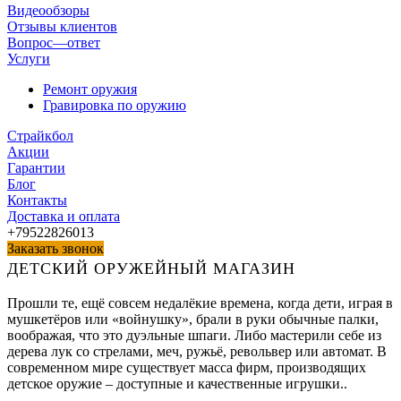
Видеообзоры
Отзывы клиентов
Вопрос—ответ
Услуги
Ремонт оружия
Гравировка по оружию
Страйкбол
Акции
Гарантии
Блог
Контакты
Доставка и оплата
+79522826013
Заказать звонок
ДЕТСКИЙ ОРУЖЕЙНЫЙ МАГАЗИН
Прошли те, ещё совсем недалёкие времена, когда дети, играя в
мушкетёров или «войнушку», брали в руки обычные палки,
воображая, что это дуэльные шпаги. Либо мастерили себе из
дерева лук со стрелами, меч, ружьё, револьвер или автомат. В
современном мире существует масса фирм, производящих
детское оружие – доступные и качественные игрушки..