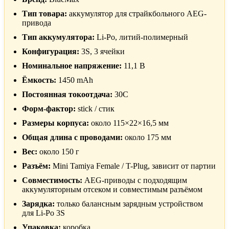
Тип товара:
аккумулятор для страйкбольного AEG-
привода
Тип аккумулятора:
Li-Po, литий-полимерный
Конфигурация:
3S, 3 ячейки
Номинальное напряжение:
11,1 В
Ёмкость:
1450 mAh
Постоянная токоотдача:
30C
Форм-фактор:
stick / стик
Размеры корпуса:
около 115×22×16,5 мм
Общая длина с проводами:
около 175 мм
Вес:
около 150 г
Разъём:
Mini Tamiya Female / T-Plug, зависит от партии
Совместимость:
AEG-приводы с подходящим
аккумуляторным отсеком и совместимым разъёмом
Зарядка:
только балансным зарядным устройством
для Li-Po 3S
Упаковка:
коробка