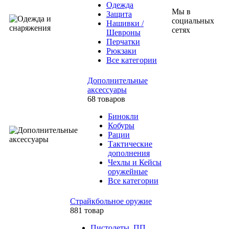
Одежда
Мы в
Защита
социальных
Нашивки /
сетях
Шевроны
Перчатки
Рюкзаки
Все категории
Дополнительные
аксессуары
68 товаров
Бинокли
Кобуры
Рации
Тактические
дополнения
Чехлы и Кейсы
оружейные
Все категории
Страйкбольное оружие
881 товар
Пистолеты, ПП