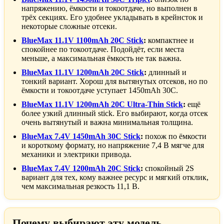
напряжению, ёмкости и токоотдаче, но выполнен в
трёх секциях. Его удобнее укладывать в крейнсток и
некоторые сложные отсеки.
BlueMax 11.1V 1100mAh 20C Stick
:
компактнее и
спокойнее по токоотдаче. Подойдёт, если места
меньше, а максимальная ёмкость не так важна.
BlueMax 11.1V 1200mAh 20C Stick
:
длинный и
тонкий вариант. Хорош для вытянутых отсеков, но по
ёмкости и токоотдаче уступает 1450mAh 30C.
BlueMax 11.1V 1200mAh 20C Ultra-Thin Stick
:
ещё
более узкий длинный stick. Его выбирают, когда отсек
очень вытянутый и важна минимальная толщина.
BlueMax 7.4V 1450mAh 30C Stick
:
похож по ёмкости
и короткому формату, но напряжение 7,4 В мягче для
механики и электрики привода.
BlueMax 7.4V 1200mAh 20C Stick
:
спокойный 2S
вариант для тех, кому важнее ресурс и мягкий отклик,
чем максимальная резкость 11,1 В.
Почему выбирают эту модель