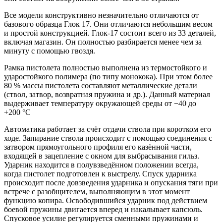
Все модели конструктивно незначительно отличаются от
базового образца Глок 17. Они отличаются небольшим весом
и простой конструкцией. Глок-17 состоит всего из 33 деталей,
включая магазин. Он полностью разбирается менее чем за
минуту с помощью гвоздя.
Рамка пистолета полностью выполнена из термостойкого и
ударостойкого полимера (по типу монокока). При этом более
80 % массы пистолета составляют металлические детали
(ствол, затвор, возвратная пружина и др.). Данный материал
выдерживает температуру окружающей среды от −40 до
+200 °C
Автоматика работает за счёт отдачи ствола при коротком его
ходе. Запирание ствола происходит с помощью соединения с
затвором прямоугольного профиля его казённой части,
входящей в зацепление с окном для выбрасывания гильз.
Ударник находится в полувзведённом положении всегда,
когда пистолет подготовлен к выстрелу. Спуск ударника
происходит после довзведения ударника и опускания тяги при
встрече с разобщителем, выполняющим в этот момент
функцию копира. Освободившийся ударник под действием
боевой пружины двигается вперед и накалывает капсюль.
Спусковое усилие регулируется сменными пружинами и