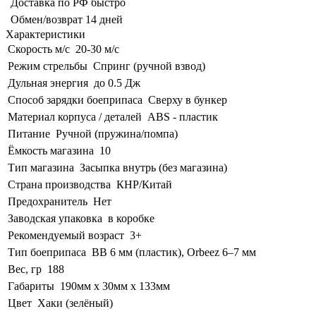
Доставка по РФ быстро
Обмен/возврат 14 дней
Характеристики
Скорость м/с
20-30 м/с
Режим стрельбы
Спринг (ручной взвод)
Дульная энергия
до 0.5 Дж
Способ зарядки боеприпаса
Сверху в бункер
Материал корпуса / деталей
ABS - пластик
Питание
Ручной (пружина/помпа)
Ёмкость магазина
10
Тип магазина
Засыпка внутрь (без магазина)
Страна производства
КНР/Китай
Предохранитель
Нет
Заводская упаковка
в коробке
Рекомендуемый возраст
3+
Тип боеприпаса
BB 6 мм (пластик), Orbeez 6–7 мм
Вес, гр
188
Габариты
190мм х 30мм х 133мм
Цвет
Хаки (зелёный)