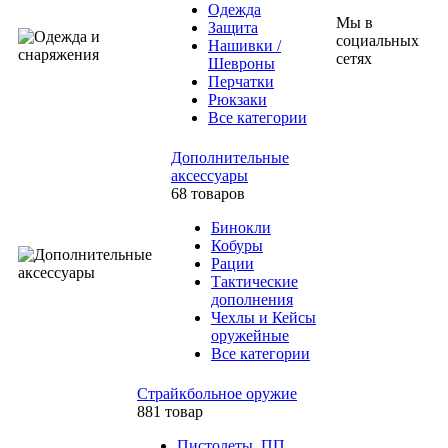
Одежда
Мы в
Защита
социальных
Нашивки /
сетях
Шевроны
Перчатки
Рюкзаки
Все категории
Дополнительные
аксессуары
68 товаров
Бинокли
Кобуры
Рации
Тактические
дополнения
Чехлы и Кейсы
оружейные
Все категории
Страйкбольное оружие
881 товар
Пистолеты, ПП