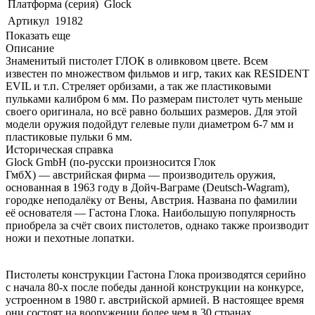
Платформа (серия)
Glock
Артикул
19182
Показать еще
Описание
Знаменитый пистолет ГЛОК в оливковом цвете. Всем
известен по множеством фильмов и игр, таких как RESIDENT
EVIL и т.п. Стреляет орбизами, а так же пластиковыми
пульками калибром 6 мм. По размерам пистолет чуть меньше
своего оригинала, но всё равно больших размеров. Для этой
модели оружия подойдут гелевые пули диаметром 6-7 мм и
пластиковые пульки 6 мм.
Историческая справка
Glock GmbH (по-русски произносится Глок
ГмбХ) — австрийская фирма — производитель оружия,
основанная в 1963 году в Дойч-Ваграме (Deutsch-Wagram),
городке неподалёку от Вены, Австрия. Названа по фамилии
её основателя — Гастона Глока. Наибольшую популярность
приобрела за счёт своих пистолетов, однако также производит
ножи и пехотные лопатки.
Пистолеты конструкции Гастона Глока производятся серийно
с начала 80-х после победы данной конструкции на конкурсе,
устроенном в 1980 г. австрийской армией. В настоящее время
они состоят на вооружении более чем в 30 странах.