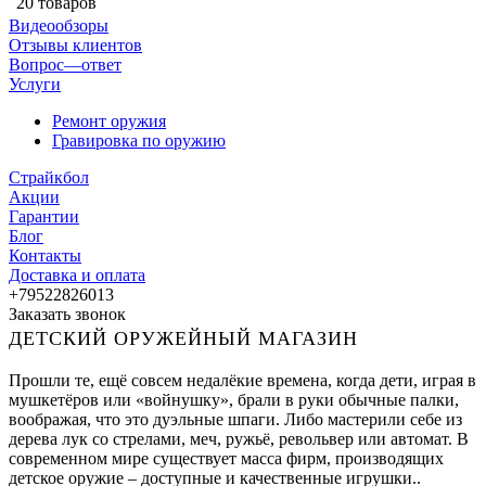
20 товаров
Видеообзоры
Отзывы клиентов
Вопрос—ответ
Услуги
Ремонт оружия
Гравировка по оружию
Страйкбол
Акции
Гарантии
Блог
Контакты
Доставка и оплата
+79522826013
Заказать звонок
ДЕТСКИЙ ОРУЖЕЙНЫЙ МАГАЗИН
Прошли те, ещё совсем недалёкие времена, когда дети, играя в
мушкетёров или «войнушку», брали в руки обычные палки,
воображая, что это дуэльные шпаги. Либо мастерили себе из
дерева лук со стрелами, меч, ружьё, револьвер или автомат. В
современном мире существует масса фирм, производящих
детское оружие – доступные и качественные игрушки..