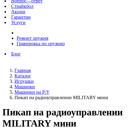
Вопрос—ответ
Страйкбол
Акции
Гарантии
Услуги
Ремонт оружия
Гравировка по оружию
Блог
Главная
Каталог
Игрушки
Машинки
Машинки на Р/У
Пикап на радиоуправлении MILITARY мини
Пикап на радиоуправлении
MILITARY мини