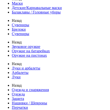
Маски
Детские/Карнавальные маски
Балаклавы / Головные уборы
Назад
Сувениры
Брелоки
Сувениры
Назад
Звуковое оружие
Оружие на батарейках
Оружие на пистонах
Назад
Луки и арбалеты
Арбалеты
Луки
Назад
Одежда и снаряжения
Одежда
Защита
Нашивки / Шевроны
Перчатки