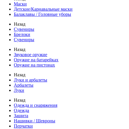
Маски
Детские/Карнавальные маски
Балаклавы / Головные уборы
Назад
Сувениры
Брелоки
Сувениры
Назад
Звуковое оружие
Оружие на батарейках
Оружие на пистонах
Назад
Луки и арбалеты
Арбалеты
Луки
Назад
Одежда и снаряжения
Одежда
Защита
Нашивки / Шевроны
Перчатки