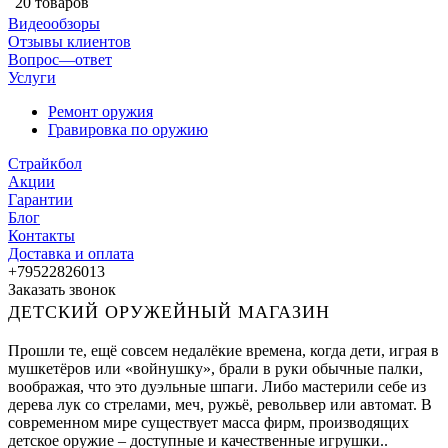
20 товаров
Видеообзоры
Отзывы клиентов
Вопрос—ответ
Услуги
Ремонт оружия
Гравировка по оружию
Страйкбол
Акции
Гарантии
Блог
Контакты
Доставка и оплата
+79522826013
Заказать звонок
ДЕТСКИЙ ОРУЖЕЙНЫЙ МАГАЗИН
Прошли те, ещё совсем недалёкие времена, когда дети, играя в
мушкетёров или «войнушку», брали в руки обычные палки,
воображая, что это дуэльные шпаги. Либо мастерили себе из
дерева лук со стрелами, меч, ружьё, револьвер или автомат. В
современном мире существует масса фирм, производящих
детское оружие – доступные и качественные игрушки..