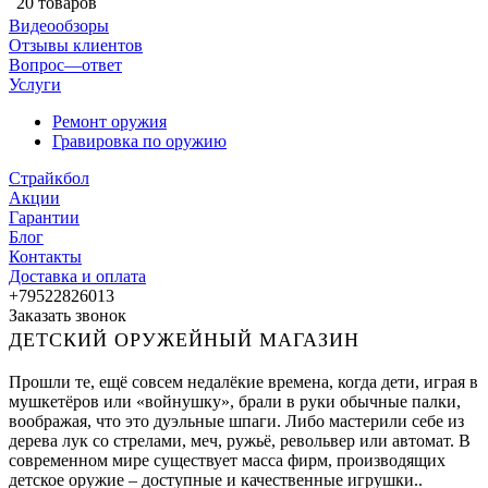
20 товаров
Видеообзоры
Отзывы клиентов
Вопрос—ответ
Услуги
Ремонт оружия
Гравировка по оружию
Страйкбол
Акции
Гарантии
Блог
Контакты
Доставка и оплата
+79522826013
Заказать звонок
ДЕТСКИЙ ОРУЖЕЙНЫЙ МАГАЗИН
Прошли те, ещё совсем недалёкие времена, когда дети, играя в
мушкетёров или «войнушку», брали в руки обычные палки,
воображая, что это дуэльные шпаги. Либо мастерили себе из
дерева лук со стрелами, меч, ружьё, револьвер или автомат. В
современном мире существует масса фирм, производящих
детское оружие – доступные и качественные игрушки..