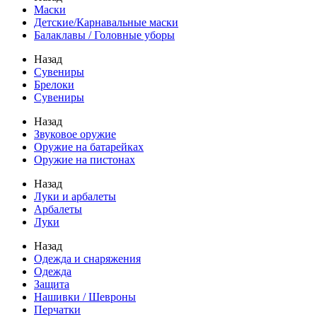
Маски
Детские/Карнавальные маски
Балаклавы / Головные уборы
Назад
Сувениры
Брелоки
Сувениры
Назад
Звуковое оружие
Оружие на батарейках
Оружие на пистонах
Назад
Луки и арбалеты
Арбалеты
Луки
Назад
Одежда и снаряжения
Одежда
Защита
Нашивки / Шевроны
Перчатки