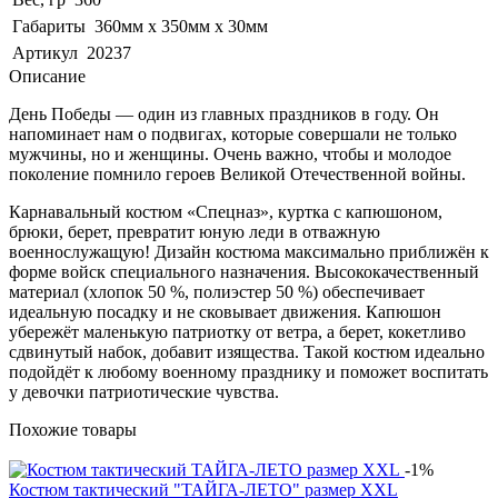
Габариты
360мм х 350мм х 30мм
Артикул
20237
Описание
День Победы — один из главных праздников в году. Он
напоминает нам о подвигах, которые совершали не только
мужчины, но и женщины. Очень важно, чтобы и молодое
поколение помнило героев Великой Отечественной войны.
Карнавальный костюм «Спецназ», куртка с капюшоном,
брюки, берет, превратит юную леди в отважную
военнослужащую! Дизайн костюма максимально приближён к
форме войск специального назначения. Высококачественный
материал (хлопок 50 %, полиэстер 50 %) обеспечивает
идеальную посадку и не сковывает движения. Капюшон
убережёт маленькую патриотку от ветра, а берет, кокетливо
сдвинутый набок, добавит изящества. Такой костюм идеально
подойдёт к любому военному празднику и поможет воспитать
у девочки патриотические чувства.
Похожие товары
-1%
Костюм тактический "ТАЙГА-ЛЕТО" размер XXL