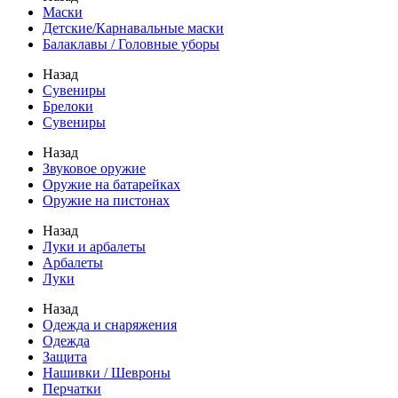
Маски
Детские/Карнавальные маски
Балаклавы / Головные уборы
Назад
Сувениры
Брелоки
Сувениры
Назад
Звуковое оружие
Оружие на батарейках
Оружие на пистонах
Назад
Луки и арбалеты
Арбалеты
Луки
Назад
Одежда и снаряжения
Одежда
Защита
Нашивки / Шевроны
Перчатки