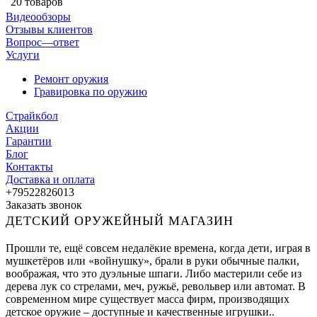
20 товаров
Видеообзоры
Отзывы клиентов
Вопрос—ответ
Услуги
Ремонт оружия
Гравировка по оружию
Страйкбол
Акции
Гарантии
Блог
Контакты
Доставка и оплата
+79522826013
Заказать звонок
ДЕТСКИЙ ОРУЖЕЙНЫЙ МАГАЗИН
Прошли те, ещё совсем недалёкие времена, когда дети, играя в
мушкетёров или «войнушку», брали в руки обычные палки,
воображая, что это дуэльные шпаги. Либо мастерили себе из
дерева лук со стрелами, меч, ружьё, револьвер или автомат. В
современном мире существует масса фирм, производящих
детское оружие – доступные и качественные игрушки..