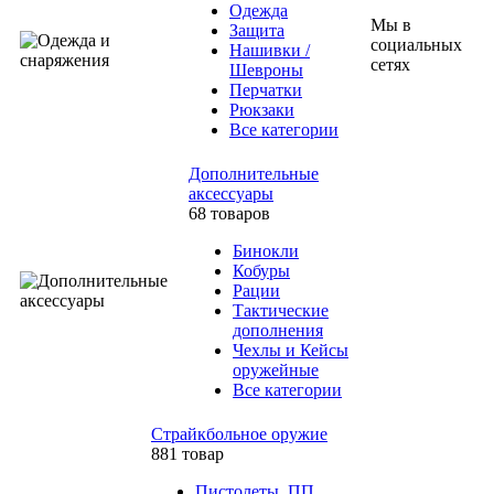
Одежда
Мы в
Защита
социальных
Нашивки /
сетях
Шевроны
Перчатки
Рюкзаки
Все категории
Дополнительные
аксессуары
68 товаров
Бинокли
Кобуры
Рации
Тактические
дополнения
Чехлы и Кейсы
оружейные
Все категории
Страйкбольное оружие
881 товар
Пистолеты, ПП