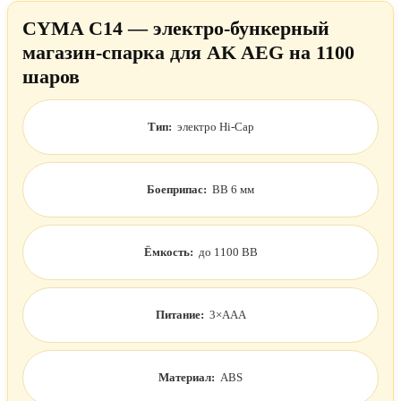
CYMA C14 — электро-бункерный
магазин-спарка для AK AEG на 1100
шаров
Тип:
электро Hi-Cap
Боеприпас:
BB 6 мм
Ёмкость:
до 1100 BB
Питание:
3×AAA
Материал:
ABS