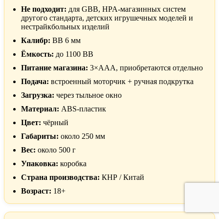
Не подходит:
для GBB, HPA-магазинных систем
другого стандарта, детских игрушечных моделей и
нестрайкбольных изделий
Калибр:
BB 6 мм
Ёмкость:
до 1100 BB
Питание магазина:
3×AAA, приобретаются отдельно
Подача:
встроенный моторчик + ручная подкрутка
Загрузка:
через тыльное окно
Материал:
ABS-пластик
Цвет:
чёрный
Габариты:
около 250 мм
Вес:
около 500 г
Упаковка:
коробка
Страна производства:
КНР / Китай
Возраст:
18+