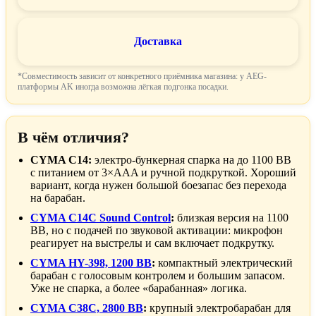
Доставка
*Совместимость зависит от конкретного приёмника магазина: у AEG-
платформы AK иногда возможна лёгкая подгонка посадки.
В чём отличия?
CYMA C14:
электро-бункерная спарка на до 1100 BB
с питанием от 3×AAA и ручной подкруткой. Хороший
вариант, когда нужен большой боезапас без перехода
на барабан.
CYMA C14C Sound Control
:
близкая версия на 1100
BB, но с подачей по звуковой активации: микрофон
реагирует на выстрелы и сам включает подкрутку.
CYMA HY-398, 1200 BB
:
компактный электрический
барабан с голосовым контролем и большим запасом.
Уже не спарка, а более «барабанная» логика.
CYMA C38C, 2800 BB
:
крупный электробарабан для