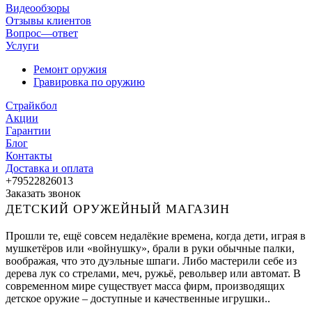
Видеообзоры
Отзывы клиентов
Вопрос—ответ
Услуги
Ремонт оружия
Гравировка по оружию
Страйкбол
Акции
Гарантии
Блог
Контакты
Доставка и оплата
+79522826013
Заказать звонок
ДЕТСКИЙ ОРУЖЕЙНЫЙ МАГАЗИН
Прошли те, ещё совсем недалёкие времена, когда дети, играя в
мушкетёров или «войнушку», брали в руки обычные палки,
воображая, что это дуэльные шпаги. Либо мастерили себе из
дерева лук со стрелами, меч, ружьё, револьвер или автомат. В
современном мире существует масса фирм, производящих
детское оружие – доступные и качественные игрушки..