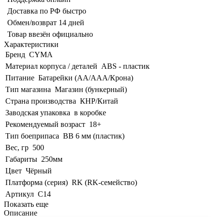
Доставка по РФ быстро
Обмен/возврат 14 дней
Товар ввезён официально
Характеристики
Бренд
CYMA
Материал корпуса / деталей
ABS - пластик
Питание
Батарейки (AA/AAA/Крона)
Тип магазина
Магазин (бункерный)
Страна производства
КНР/Китай
Заводская упаковка
в коробке
Рекомендуемый возраст
18+
Тип боеприпаса
BB 6 мм (пластик)
Вес, гр
500
Габариты
250мм
Цвет
Чёрный
Платформа (серия)
RK (RK-семейство)
Артикул
C14
Показать еще
Описание