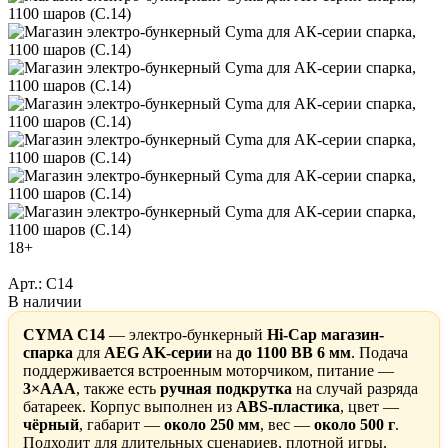
18+
Арт.: C14
В наличии
CYMA C14
— электро-бункерный
Hi-Cap магазин-
спарка
для
AEG AK-серии
на
до 1100 BB 6 мм
. Подача
поддерживается встроенным моторчиком, питание —
3×AAA
, также есть
ручная подкрутка
на случай разряда
батареек. Корпус выполнен из
ABS-пластика
, цвет —
чёрный
, габарит —
около 250 мм
, вес —
около 500 г
.
Подходит для длительных сценариев, плотной игры,