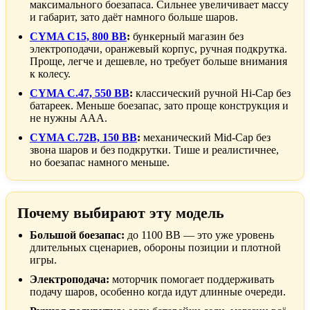
максимального боезапаса. Сильнее увеличивает массу
и габарит, зато даёт намного больше шаров.
CYMA C15, 800 BB
:
бункерный магазин без
электроподачи, оранжевый корпус, ручная подкрутка.
Проще, легче и дешевле, но требует больше внимания
к колесу.
CYMA C.47, 550 BB
:
классический ручной Hi-Cap без
батареек. Меньше боезапас, зато проще конструкция и
не нужны AAA.
CYMA C.72B, 150 BB
:
механический Mid-Cap без
звона шаров и без подкрутки. Тише и реалистичнее,
но боезапас намного меньше.
Почему выбирают эту модель
Большой боезапас:
до 1100 BB — это уже уровень
длительных сценариев, обороны позиции и плотной
игры.
Электроподача:
моторчик помогает поддерживать
подачу шаров, особенно когда идут длинные очереди.