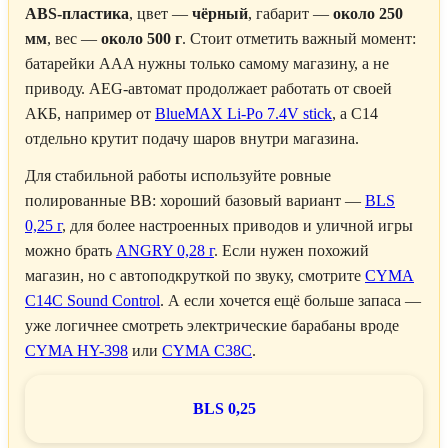
ABS-пластика
, цвет —
чёрный
, габарит —
около 250
мм
, вес —
около 500 г
. Стоит отметить важный момент:
батарейки AAA нужны только самому магазину, а не
приводу. AEG-автомат продолжает работать от своей
АКБ, например от
BlueMAX Li-Po 7.4V stick
, а C14
отдельно крутит подачу шаров внутри магазина.
Для стабильной работы используйте ровные
полированные BB: хороший базовый вариант —
BLS
0,25 г
, для более настроенных приводов и уличной игры
можно брать
ANGRY 0,28 г
. Если нужен похожий
магазин, но с автоподкруткой по звуку, смотрите
CYMA
C14C Sound Control
. А если хочется ещё больше запаса —
уже логичнее смотреть электрические барабаны вроде
CYMA HY-398
или
CYMA C38C
.
BLS 0,25