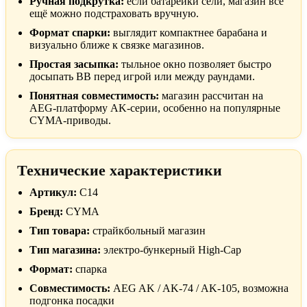
Ручная подкрутка:
если батарейки сели, магазин всё
ещё можно подстраховать вручную.
Формат спарки:
выглядит компактнее барабана и
визуально ближе к связке магазинов.
Простая засыпка:
тыльное окно позволяет быстро
досыпать BB перед игрой или между раундами.
Понятная совместимость:
магазин рассчитан на
AEG-платформу AK-серии, особенно на популярные
CYMA-приводы.
Технические характеристики
Артикул:
C14
Бренд:
CYMA
Тип товара:
страйкбольный магазин
Тип магазина:
электро-бункерный High-Cap
Формат:
спарка
Совместимость:
AEG AK / AK-74 / AK-105, возможна
подгонка посадки