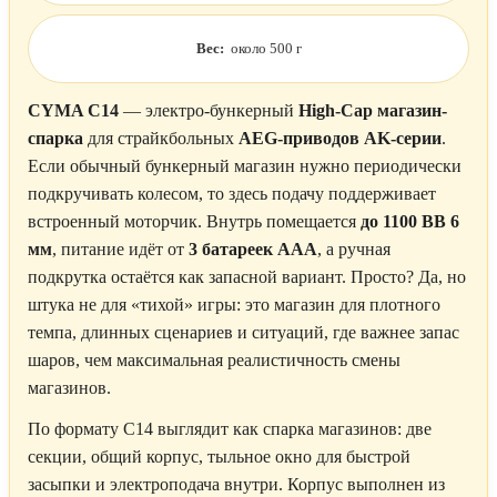
Вес:
около 500 г
CYMA C14
— электро-бункерный
High-Cap магазин-
спарка
для страйкбольных
AEG-приводов AK-серии
.
Если обычный бункерный магазин нужно периодически
подкручивать колесом, то здесь подачу поддерживает
встроенный моторчик. Внутрь помещается
до 1100 BB 6
мм
, питание идёт от
3 батареек AAA
, а ручная
подкрутка остаётся как запасной вариант. Просто? Да, но
штука не для «тихой» игры: это магазин для плотного
темпа, длинных сценариев и ситуаций, где важнее запас
шаров, чем максимальная реалистичность смены
магазинов.
По формату C14 выглядит как спарка магазинов: две
секции, общий корпус, тыльное окно для быстрой
засыпки и электроподача внутри. Корпус выполнен из