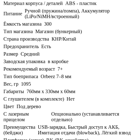
Материал корпуса / деталей
ABS - пластик
Ручной (пружина/помпа), Аккумулятор
Питание
(LiPo/NiMH/встроенный)
Ёмкость магазина
300
Тип магазина
Магазин (бункерный)
Страна производства
КНР/Китай
Предохранитель
Есть
Размер
Средний
Заводская упаковка
в коробке
Рекомендуемый возраст
7+
Тип боеприпаса
Orbeez 7–8 мм
Вес, гр
1095
Габариты
760мм х 330мм х 60мм
С глушителем (в комплекте)
Нет
Цвет
Под дерево
С лазерным
Опционально (устанавливается
прицелом
отдельно)
Преимущества
USB-зарядка, Быстрый доступ к АКБ,
(бейджи)
Имитация отдачи (blowback), Лёгкий взвод