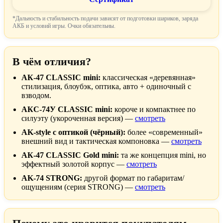
*Дальность и стабильность подачи зависят от подготовки шариков, заряда
АКБ и условий игры. Очки обязательны.
В чём отличия?
АК-47 CLASSIC mini:
классическая «деревянная»
стилизация, блоубэк, оптика, авто + одиночный с
взводом.
АКС-74У CLASSIC mini:
короче и компактнее по
силуэту (укороченная версия) —
смотреть
AK-style с оптикой (чёрный):
более «современный»
внешний вид и тактическая компоновка —
смотреть
АК-47 CLASSIC Gold mini:
та же концепция mini, но
эффектный золотой корпус —
смотреть
AK-74 STRONG:
другой формат по габаритам/
ощущениям (серия STRONG) —
смотреть