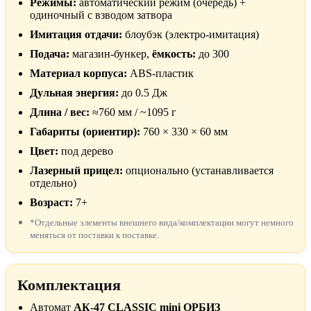
Режимы:
автоматический режим (очередь) +
одиночный с взводом затвора
Имитация отдачи:
блоубэк (электро-имитация)
Подача:
магазин-бункер,
ёмкость:
до 300
Материал корпуса:
ABS-пластик
Дульная энергия:
до 0.5 Дж
Длина / вес:
≈760 мм / ~1095 г
Габариты (ориентир):
760 × 330 × 60 мм
Цвет:
под дерево
Лазерный прицел:
опционально (устанавливается
отдельно)
Возраст:
7+
*Отдельные элементы внешнего вида/комплектации могут немного
меняться от поставки к поставке.
Комплектация
Автомат
АК-47 CLASSIC mini ОРБИЗ