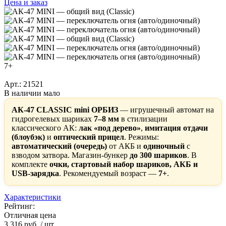
Цена и заказ
7+
Арт.: 21521
В наличии мало
АК-47 CLASSIC mini ОРБИЗ
— игрушечный автомат на
гидрогелевых шариках
7–8 мм
в стилизации
классического АК:
лак «под дерево»
,
имитация отдачи
(блоубэк)
и
оптический прицел
. Режимы:
автоматический (очередь)
от АКБ и
одиночный
с
взводом затвора. Магазин-бункер
до 300 шариков
. В
комплекте
очки, стартовый набор шариков, АКБ и
USB-зарядка
. Рекомендуемый возраст —
7+
.
Характеристики
Рейтинг:
Отличная цена
3 316 руб.
/ шт