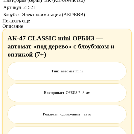
Платформа (серия)
RK (RK-семейство)
Артикул
21521
Блоубэк
Электро-имитация (AEP/EBB)
Показать еще
Описание
АК-47 CLASSIC mini ОРБИЗ —
автомат «под дерево» с блоубэком и
оптикой (7+)
Тип:
автомат mini
Боеприпас:
ОРБИЗ 7–8 мм
Режимы:
одиночный + авто