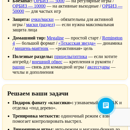
Боезапас:
ОРБИЗ — 5000
— на регулярные игры /
ОРБИЗ — 10000
— на активные выходные /
ОРБИЗ —
50000
— для частых игр
Защита:
очки/маски
— обязательны для активной
игры /
маски (раздел)
— если нужна максимальная
защита лица
Домашний тир:
Megaline
— простой старт /
Remington
4
— большой формат /
«Техасская звезда»
— динамика
/
мишень-маятник
— «реактивная» цель
Полезные разделы:
прицелы/оптика
— если хотите
апгрейд /
внешний обвес
— крепления и рукояти /
рации
— связь для командной игры /
аксессуары
—
чехлы и дополнения
Решаем ваши задачи
Подарок фанату «классики»:
узнаваемый образ АК и
отделка «под дерево».
Тренировка меткости:
одиночный режим с взводом
помогает контролировать выстрел.
Динамичные игры:
авто-режим и магазин-бункер до