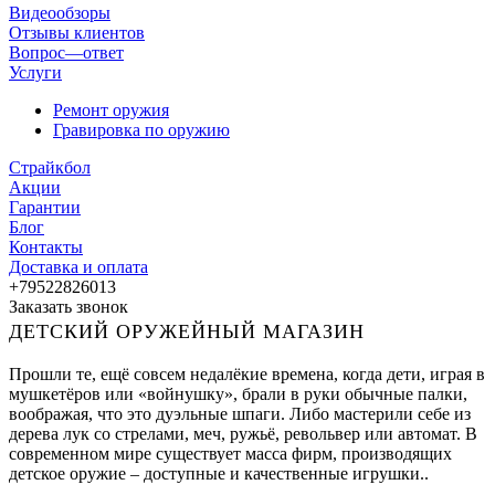
Видеообзоры
Отзывы клиентов
Вопрос—ответ
Услуги
Ремонт оружия
Гравировка по оружию
Страйкбол
Акции
Гарантии
Блог
Контакты
Доставка и оплата
+79522826013
Заказать звонок
ДЕТСКИЙ ОРУЖЕЙНЫЙ МАГАЗИН
Прошли те, ещё совсем недалёкие времена, когда дети, играя в
мушкетёров или «войнушку», брали в руки обычные палки,
воображая, что это дуэльные шпаги. Либо мастерили себе из
дерева лук со стрелами, меч, ружьё, револьвер или автомат. В
современном мире существует масса фирм, производящих
детское оружие – доступные и качественные игрушки..