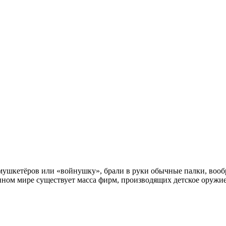
в мушкетёров или «войнушку», брали в руки обычные палки, вооб
менном мире существует масса фирм, производящих детское оружи