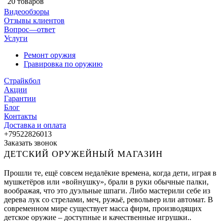
20 товаров
Видеообзоры
Отзывы клиентов
Вопрос—ответ
Услуги
Ремонт оружия
Гравировка по оружию
Страйкбол
Акции
Гарантии
Блог
Контакты
Доставка и оплата
+79522826013
Заказать звонок
ДЕТСКИЙ ОРУЖЕЙНЫЙ МАГАЗИН
Прошли те, ещё совсем недалёкие времена, когда дети, играя в
мушкетёров или «войнушку», брали в руки обычные палки,
воображая, что это дуэльные шпаги. Либо мастерили себе из
дерева лук со стрелами, меч, ружьё, револьвер или автомат. В
современном мире существует масса фирм, производящих
детское оружие – доступные и качественные игрушки..