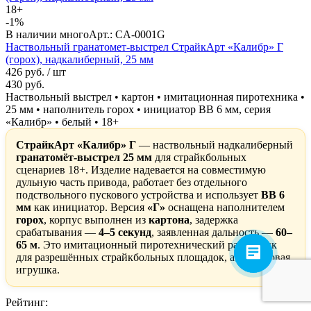
18+
-1%
В наличии много
Арт.: CA-0001G
Наствольный гранатомет-выстрел СтрайкАрт «Калибр» Г
(горох), надкалиберный, 25 мм
426 руб.
/ шт
430 руб.
Наствольный выстрел • картон • имитационная пиротехника •
25 мм • наполнитель горох • инициатор BB 6 мм, серия
«Калибр» • белый • 18+
СтрайкАрт «Калибр» Г
— наствольный надкалиберный
гранатомёт-выстрел 25 мм
для страйкбольных
сценариев 18+. Изделие надевается на совместимую
дульную часть привода, работает без отдельного
подствольного пускового устройства и использует
BB 6
мм
как инициатор. Версия
«Г»
оснащена наполнителем
горох
, корпус выполнен из
картона
, задержка
срабатывания —
4–5 секунд
, заявленная дальность —
60–
65 м
. Это имитационный пиротехнический расходник
для разрешённых страйкбольных площадок, а не бытовая
игрушка.
Рейтинг: