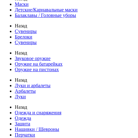
Маски
Детские/Карнавальные маски
Балаклавы / Головные уборы
Назад
Сувениры
Брелоки
Сувениры
Назад
Звуковое оружие
Оружие на батарейках
Оружие на пистонах
Назад
Луки и арбалеты
Арбалеты
Луки
Назад
Одежда и снаряжения
Одежда
Защита
Нашивки / Шевроны
Перчатки