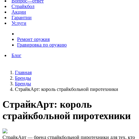
Вопрос—ответ
Страйкбол
Акции
Гарантии
Услуги
Ремонт оружия
Гравировка по оружию
Блог
Главная
Бренды
Бренды
СтрайкАрт: король страйкбольной пиротехники
СтрайкАрт: король
страйкбольной пиротехники
СтрайкАрт — бренд страйкбольной пиротехники для тех, кто