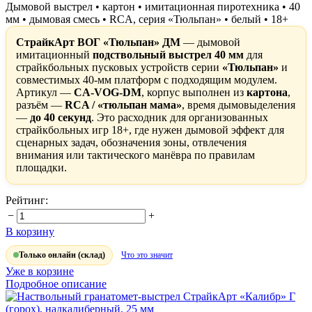
Дымовой выстрел • картон • имитационная пиротехника • 40
мм • дымовая смесь • RCA, серия «Тюльпан» • белый • 18+
СтрайкАрт ВОГ «Тюльпан» ДМ
— дымовой
имитационный
подствольный выстрел 40 мм
для
страйкбольных пусковых устройств серии
«Тюльпан»
и
совместимых 40-мм платформ с подходящим модулем.
Артикул —
CA-VOG-DM
, корпус выполнен из
картона
,
разъём —
RCA / «тюльпан мама»
, время дымовыделения
—
до 40 секунд
. Это расходник для организованных
страйкбольных игр 18+, где нужен дымовой эффект для
сценарных задач, обозначения зоны, отвлечения
внимания или тактического манёвра по правилам
площадки.
Рейтинг:
−
+
В корзину
Только онлайн (склад)
Что это значит
Уже в корзине
Подробное описание